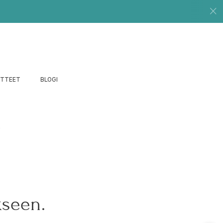
UTTEET
BLOGI
n
kseen.