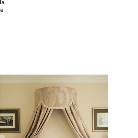
da
ja