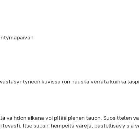
 syntymäpäivän
et vastasyntyneen kuvissa (on hauska verrata kuinka lasp
lä vaihdon aikana voi pitää pienen tauon. Suosittelen v
tevasti. Itse suosin hempeitä värejä, pastellisävyisiä va