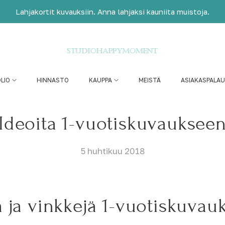
Lahjakortit kuvauksiin. Anna lahjaksi kauniita muistoja.
LIO
HINNASTO
KAUPPA
MEISTÄ
ASIAKASPALA
Ideoita 1-vuotiskuvauksee
5 huhtikuu 2018
a ja vinkkejä 1-vuotiskuvau