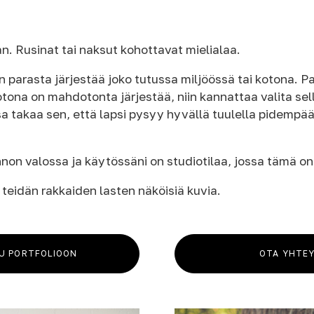
n. Rusinat tai naksut kohottavat mielialaa.
 parasta järjestää joko tutussa miljöössä tai kotona. Par
kotona on mahdotonta järjestää, niin kannattaa valita se
a takaa sen, että lapsi pysyy hyvällä tuulella pidempä
nnon valossa ja käytössäni on studiotilaa, jossa tämä o
i teidän rakkaiden lasten näköisiä kuvia.
U PORTFOLIOON
OTA YHTE