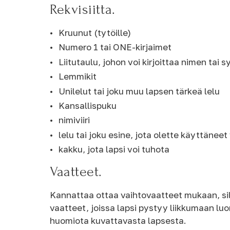
Rekvisiitta.
Kruunut (tytöille)
Numero 1 tai ONE-kirjaimet
Liitutaulu, johon voi kirjoittaa nimen tai
Lemmikit
Unilelut tai joku muu lapsen tärkeä lelu
Kansallispuku
nimiviiri
lelu tai joku esine, jota olette käyttäne
kakku, jota lapsi voi tuhota
Vaatteet.
Kannattaa ottaa vaihtovaatteet mukaan, sil
vaatteet, joissa lapsi pystyy liikkumaan luon
huomiota kuvattavasta lapsesta.