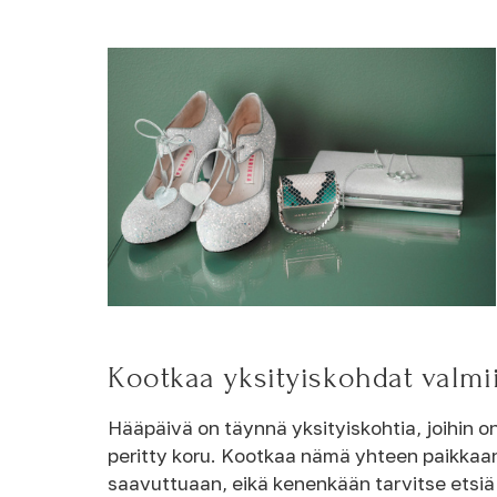
Kootkaa yksityiskohdat valmi
Hääpäivä on täynnä yksityiskohtia, joihin o
peritty koru. Kootkaa nämä yhteen paikkaan –
saavuttuaan, eikä kenenkään tarvitse etsiä