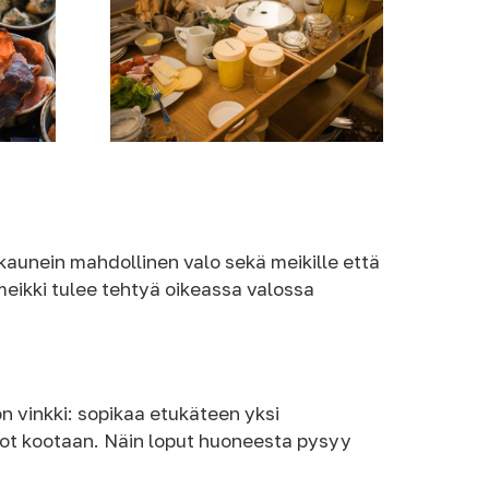
kaunein mahdollinen valo sekä meikille että
 meikki tulee tehtyä oikeassa valossa
ön vinkki: sopikaa etukäteen yksi
lot kootaan. Näin loput huoneesta pysyy