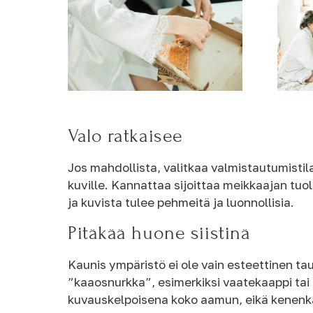
Valo ratkaisee
Jos mahdollista, valitkaa valmistautumistil
kuville. Kannattaa sijoittaa meikkaajan tuo
ja kuvista tulee pehmeitä ja luonnollisia.
Pitäkää huone siistinä
Kaunis ympäristö ei ole vain esteettinen tau
”kaaosnurkka”, esimerkiksi vaatekaappi tai
kuvauskelpoisena koko aamun, eikä kenenkää