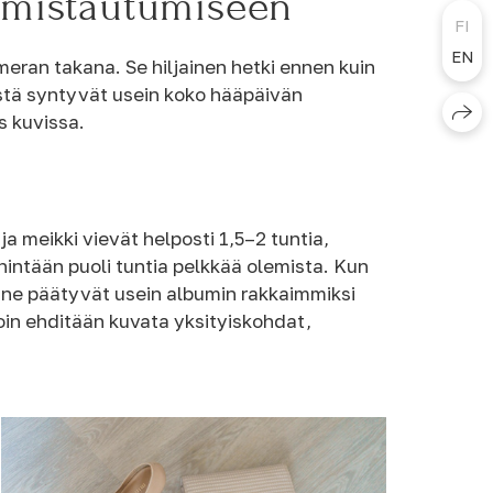
almistautumiseen
FI
EN
eran takana. Se hiljainen hetki ennen kuin
istä syntyvät usein koko hääpäivän
ös kuvissa.
a meikki vievät helposti 1,5–2 tuntia,
ntään puoli tuntia pelkkää olemista. Kun
uuri ne päätyvät usein albumin rakkaimmiksi
oin ehditään kuvata yksityiskohdat,