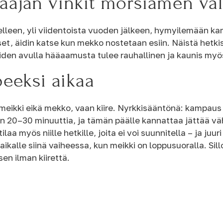
ajan vinkit morsiamen v
leen, yli viidentoista vuoden jälkeen, hymyilemään kam
set, äidin katse kun mekko nostetaan esiin. Näistä hetk
iden avulla hääaamusta tulee rauhallinen ja kaunis my
peeksi aikaa
meikki eikä mekko, vaan kiire. Nyrkkisääntönä: kampaus j
20–30 minuuttia, ja tämän päälle kannattaa jättää vähi
ilaa myös niille hetkille, joita ei voi suunnitella – ja j
alle siinä vaiheessa, kun meikki on loppusuoralla. Sill
en ilman kiirettä.