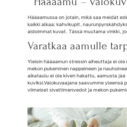
Hääaamu – valokuva
Hääaamussa on jotain, mikä saa meidät edel
kaikki alkaa: kahvikupit, naurunpyrskähdyk
aidoimmat kuvat. Tässä muutama vinkki, jo
Varatkaa aamulle tar
Yleisin hääaamun stressin aiheuttaja ei ole 
mekon pukeminen nappeineen ja nauhoineen 
aikataulu ei ole kiven hakattu, aamusta jää t
kuviksi.Valokuvaajana saavumme yleensä paik
viimeiset siveltimenvedot ja mekon pukemis