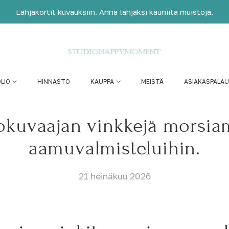
Lahjakortit kuvauksiin. Anna lahjaksi kauniita muistoja.
LIO
HINNASTO
KAUPPA
MEISTÄ
ASIAKASPALA
okuvaajan vinkkejä morsi
aamuvalmisteluihin.
21 heinäkuu 2026