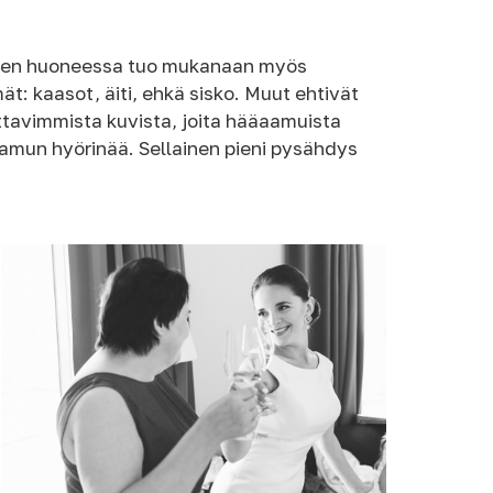
hminen huoneessa tuo mukanaan myös
t: kaasot, äiti, ehkä sisko. Muut ehtivät
ettavimmista kuvista, joita hääaamuista
amun hyörinää. Sellainen pieni pysähdys