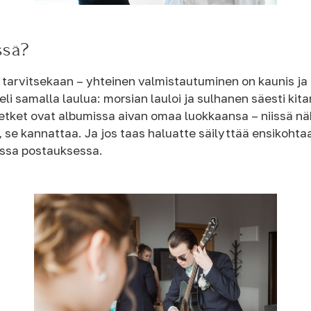
ssä?
ikä tarvitsekaan – yhteinen valmistautuminen on kaunis ja
i samalla laulua: morsian lauloi ja sulhanen säesti kita
hetket ovat albumissa aivan omaa luokkaansa – niissä näk
, se kannattaa. Ja jos taas haluatte säilyttää ensikohtaa
sessa postauksessa.