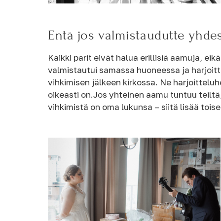
Entä jos valmistaudutte yhde
Kaikki parit eivät halua erillisiä aamuja, e
valmistautui samassa huoneessa ja harjoittel
vihkimisen jälkeen kirkossa. Ne harjoittelu
oikeasti on.Jos yhteinen aamu tuntuu teiltä
vihkimistä on oma lukunsa – siitä lisää toi