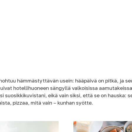
ohtuu hämmästyttävän usein: hääpäivä on pitkä, ja seura
tuivat hotellihuoneen sängyllä valkoisissa aamutakeissa 
ksi suosikkikuvistani, eikä vain siksi, että se on hauska: 
aista, pizzaa, mitä vain – kunhan syötte.