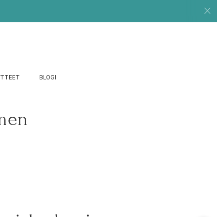
UTTEET
BLOGI
amen