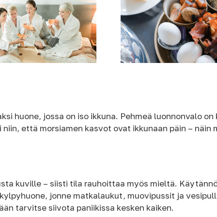
aksi huone, jossa on iso ikkuna. Pehmeä luonnonvalo on 
li niin, että morsiamen kasvot ovat ikkunaan päin – näin
sta kuville – siisti tila rauhoittaa myös mieltä. Käytänn
 kylpyhuone, jonne matkalaukut, muovipussit ja vesipul
n tarvitse siivota paniikissa kesken kaiken.