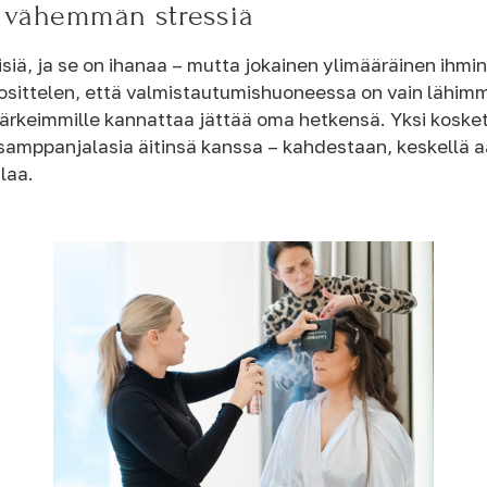
 vähemmän stressiä
isiä, ja se on ihanaa – mutta jokainen ylimääräinen i
osittelen, että valmistautumishuoneessa on vain lähimmä
n tärkeimmille kannattaa jättää oma hetkensä. Yksi kosk
samppanjalasia äitinsä kanssa – kahdestaan, keskellä a
ilaa.