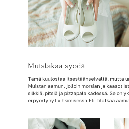
Muistakaa syödä
Tämä kuulostaa itsestäänselvältä, mutta un
Muistan aamun, jolloin morsian ja kaasot is
silkkiä, pitsiä ja pizzapala kädessä. Se on y
ei pyörtynyt vihkimisessä.Eli: tilatkaa aami