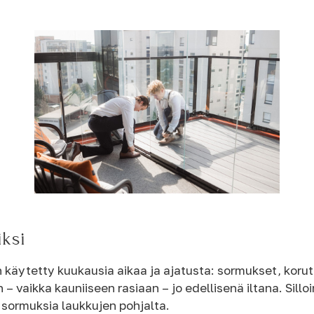
iksi
n käytetty kuukausia aikaa ja ajatusta: sormukset, koru
 vaikka kauniiseen rasiaan – jo edellisenä iltana. Sillo
 sormuksia laukkujen pohjalta.