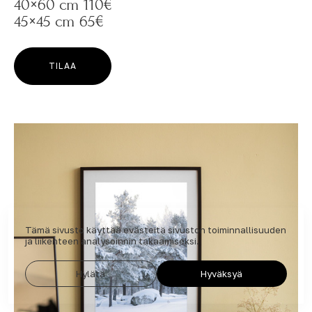
40×60 cm 110€
45×45 cm 65€
TILAA
Tämä sivusto käyttää evästeitä sivuston toiminnallisuuden
ja liikenteen analysoinnin takaamiseksi.
Hylätä
Hyväksyä