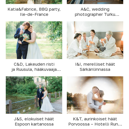
A&C, wedding
Katia&Fabrice, BBQ party,
photographer Turku
Ile-de-France
Cathedral, Kasarminkatu,
Arkkipiispantalo & Gräddа
I&I, merelliset häät
C&D, Lakeuden risti
Särkänlinnassa
ja Ruusula, hääkuvaaja
Seinäjoki
J&S, elokuiset häät
K&T, aurinkoiset häät
Espoon kartanossa
Porvoossa – Hotelli Runo,