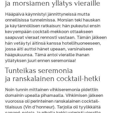
ja morsiamen yllätys vieraille
Hääpäivä käynnistyi jännittyneissä mutta
onnellisissa tunnelmissa. Morsian teki hauskan
ja käytännöllisen ratkaisun: hän pukeutui ensin
kevyempään cocktail-mekkoon ottaakseen
saapuvat vieraat rennosti vastaan. Tämän jälkeen
hän vetäytyi äitinsä kanssa hotellihuoneeseen,
jossa äiti auttoi hänet upeaan, varsinaiseen
hääpukuunsa. Tämä antoi vieraille ihanan
yllätyksen juuri ennen seremoniaa!
Tunteikas seremonia
ja ranskalainen cocktail-hetki
Noin tunnin mittainen vihkiseremonia pidettiin
domainin upealla pihamaalla. Vihkimisen jälkeen
vuorossa oli perinteinen ranskalainen cocktail-
tilaisuus (Vin d’honneur). Tarjolla oli tyylikkäitä
canapé-paloja, ja pihalla kokki valmisti vieraille,