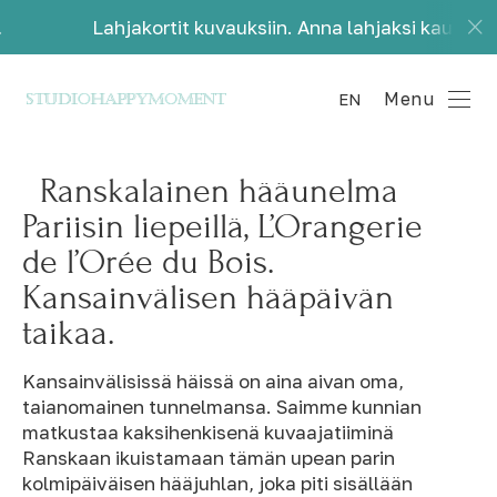
Lahjakortit kuvauksiin. Anna lahjaksi kauniita muistoja
Menu
EN
Ranskalainen hääunelma
Pariisin liepeillä, L’Orangerie
de l’Orée du Bois.
Kansainvälisen hääpäivän
taikaa.
Kansainvälisissä häissä on aina aivan oma,
taianomainen tunnelmansa. Saimme kunnian
matkustaa kaksihenkisenä kuvaajatiiminä
Ranskaan ikuistamaan tämän upean parin
kolmipäiväisen hääjuhlan, joka piti sisällään