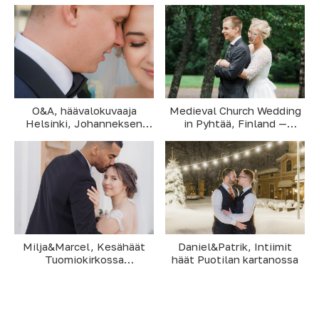
Tuomiokirkko & Tanssisaari
Medieval Church Wedding
O&A, häävalokuvaaja
in Pyhtää, Finland —
Helsinki, Johanneksen
Anniina & Teemu
kirkko ja Radisson Blu
Royal
Daniel&Patrik, Intiimit
Milja&Marcel, Kesähäät
häät Puotilan kartanossa
Tuomiokirkossa
ja Suomenlinnan
Upseerikerhossa