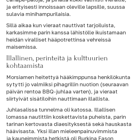
ja erityisesti innoissaan oleville lapsille, suussa
sulavia minihampurilaisia.
Sillä aikaa kun vieraat nauttivat tarjoiluista,
karkasimme parin kanssa lähistölle ikuistamaan
heidän viralliset hääpotrettinsa vehreissä
maisemissa.
Illallinen, perinteitä ja kulttuurien
kohtaamista
Morsiamen heitettyä hääkimppunsa henkilökunta
sytytti jo valmiiksi pihagrillin nuotion (seuraavan
päivän rentoa BBQ-juhlaa varten), ja vieraat
siirtyivät sisätiloihin nauttimaan illallista.
Juhlasalissa tunnelma oli katossa. Illallisen
lomassa nautittiin koskettavista puheista, parin
tarinan kertovasta diaesityksestä sekä hauskasta
häävisasta. Yksi illan mieleenpainuvimmista
ja kauneimmista hetkistä oli Burkina Fason