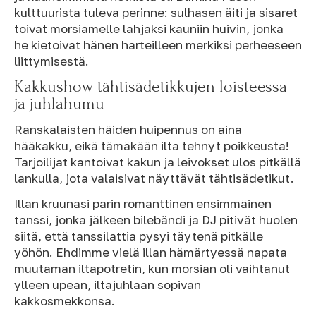
kulttuurista tuleva perinne: sulhasen äiti ja sisaret
toivat morsiamelle lahjaksi kauniin huivin, jonka
he kietoivat hänen harteilleen merkiksi perheeseen
liittymisestä.
Kakkushow tähtisädetikkujen loisteessa
ja juhlahumu
Ranskalaisten häiden huipennus on aina
hääkakku, eikä tämäkään ilta tehnyt poikkeusta!
Tarjoilijat kantoivat kakun ja leivokset ulos pitkällä
lankulla, jota valaisivat näyttävät tähtisädetikut.
Illan kruunasi parin romanttinen ensimmäinen
tanssi, jonka jälkeen bilebändi ja DJ pitivät huolen
siitä, että tanssilattia pysyi täytenä pitkälle
yöhön. Ehdimme vielä illan hämärtyessä napata
muutaman iltapotretin, kun morsian oli vaihtanut
ylleen upean, iltajuhlaan sopivan
kakkosmekkonsa.