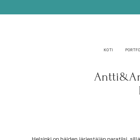
KOTI
PORTFO
Antti&A
Helsinki on häiden järjestäjän paratiisi, si