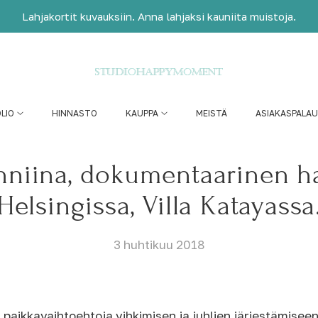
Lahjakortit kuvauksiin. Anna lahjaksi kauniita muistoja.
LIO
HINNASTO
KAUPPA
MEISTÄ
ASIAKASPALA
nniina, dokumentaarinen h
Helsingissa, Villa Katayassa
3 huhtikuu 2018
llä paikkavaihtoehtoja vihkimisen ja juhlien järjestämisee