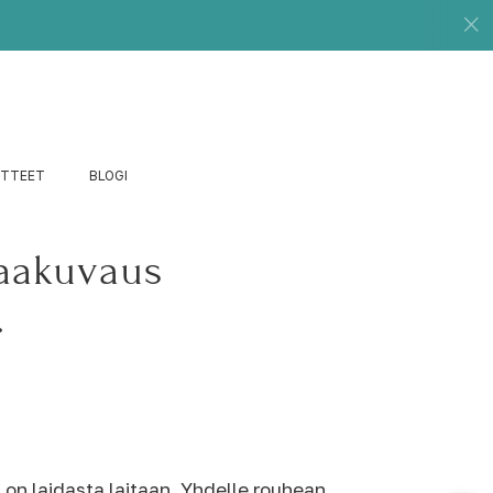
UTTEET
BLOGI
aakuvaus
.
n on laidasta laitaan. Yhdelle rouhean