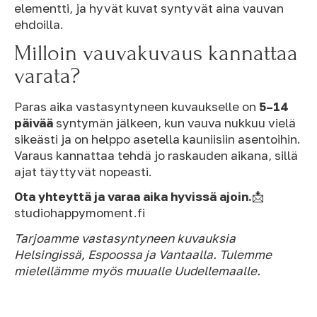
elementti, ja hyvät kuvat syntyvät aina vauvan
ehdoilla.
Milloin vauvakuvaus kannattaa
varata?
Paras aika vastasyntyneen kuvaukselle on
5–14
päivää
syntymän jälkeen, kun vauva nukkuu vielä
sikeästi ja on helppo asetella kauniisiin asentoihin.
Varaus kannattaa tehdä jo raskauden aikana, sillä
ajat täyttyvät nopeasti.
Ota yhteyttä ja varaa aika hyvissä ajoin.
📩
studiohappymoment.fi
Tarjoamme vastasyntyneen kuvauksia
Helsingissä, Espoossa ja Vantaalla. Tulemme
mielellämme myös muualle Uudellemaalle.