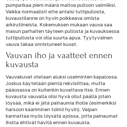
pumpatkaa pieni määrä maitoa pulloon valmiiksi.
Vaikka normaalisti ette antaisi tuttipullosta,
kuvaustilanne on hyvin poikkeava omista
arkirutiineista. Kokemuksen mukaan vauva saa
masun parhaiten täyteen pullosta ja kuvauksessa
tuttipullosta voi olla suurta apua. Tyytyväinen
vauva takaa onnistuneet kuvat.
Vauvan iho ja vaatteet ennen
kuvausta
Vauvakuvat otetaan aluksi useiminten kapalossa.
Joskus käytetään pientä rekvisiittaa, mutta
pääosassa on kuitenkin kuvattava itse. Ennen
kuvausta vauvalla olisi hyvä ollut päällä jotain
löysää, mikä ei jätä painaumia iholle (esimerkiksi
harsoon kääriminen toimii hyvin). Vaipan
kannattaa myös löysätä ajoissa, jotta painaumat
iholta ehtivät hävitä ennen kuvausta.