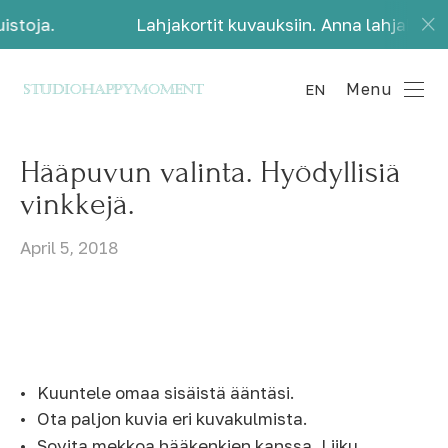
a.
Lahjakortit kuvauksiin. Anna lahjaksi kauniit
Menu
EN
Hääpuvun valinta. Hyödyllisiä
vinkkejä.
April 5, 2018
Kuuntele omaa sisäistä ääntäsi.
Ota paljon kuvia eri kuvakulmista.
Sovita mekkoa hääkenkien kanssa. Liiku