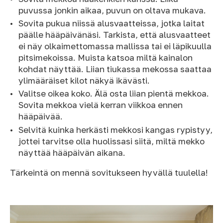
puvussa jonkin aikaa, puvun on oltava mukava.
Sovita pukua niissä alusvaatteissa, jotka laitat
päälle hääpäivänäsi. Tarkista, että alusvaatteet
ei näy olkaimettomassa mallissa tai ei läpikuulla
pitsimekoissa. Muista katsoa miltä kainalon
kohdat näyttää. Liian tiukassa mekossa saattaa
ylimääräiset kilot näkyä ikävästi.
Valitse oikea koko. Älä osta liian pientä mekkoa.
Sovita mekkoa vielä kerran viikkoa ennen
hääpäivää.
Selvitä kuinka herkästi mekkosi kangas rypistyy,
jottei tarvitse olla huolissasi siitä, miltä mekko
näyttää hääpäivän aikana.
Tärkeintä on mennä sovitukseen hyvällä tuulella!