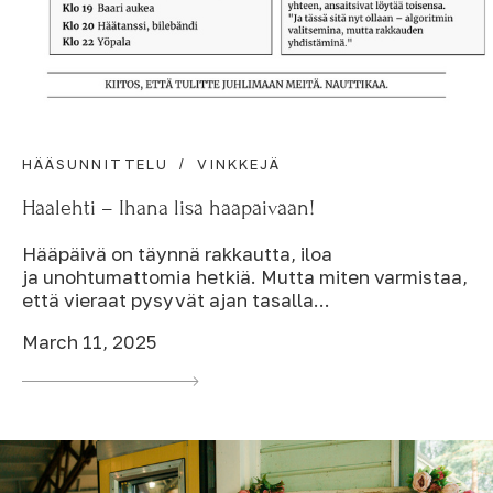
HÄÄSUNNITTELU
VINKKEJÄ
Häälehti – Ihana lisä hääpäivään!
Hääpäivä on täynnä rakkautta, iloa
ja unohtumattomia hetkiä. Mutta miten varmistaa,
että vieraat pysyvät ajan tasalla...
March 11, 2025