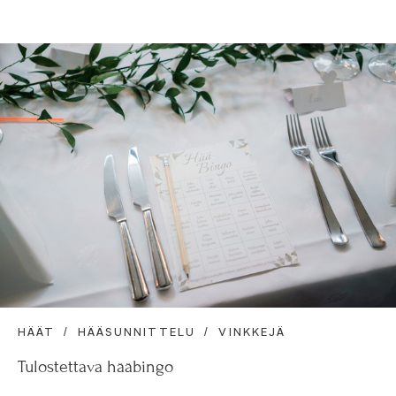
HÄÄT
HÄÄSUNNITTELU
VINKKEJÄ
Tulostettava hääbingo