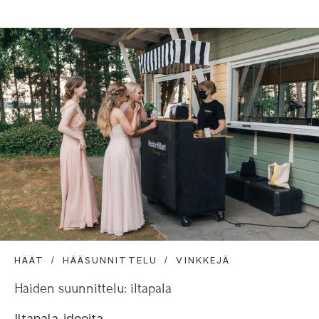
HÄÄT
HÄÄSUNNITTELU
VINKKEJÄ
Häiden suunnittelu: iltapala
Iltapala-ideoita