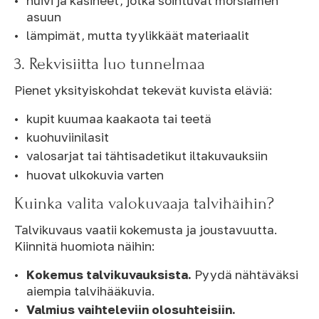
huivi ja käsineet, jotka sointuvat morsiamen
asuun
lämpimät, mutta tyylikkäät materiaalit
3. Rekvisiitta luo tunnelmaa
Pienet yksityiskohdat tekevät kuvista eläviä:
kupit kuumaa kaakaota tai teetä
kuohuviinilasit
valosarjat tai tähtisadetikut iltakuvauksiin
huovat ulkokuvia varten
Kuinka valita valokuvaaja talvihäihin?
Talvikuvaus vaatii kokemusta ja joustavuutta.
Kiinnitä huomiota näihin:
Kokemus talvikuvauksista.
Pyydä nähtäväksi
aiempia talvihääkuvia.
Valmius vaihteleviin olosuhteisiin.