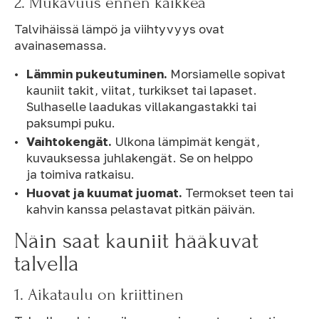
2. Mukavuus ennen kaikkea
Talvihäissä lämpö ja viihtyvyys ovat
avainasemassa.
Lämmin pukeutuminen.
Morsiamelle sopivat
kauniit takit, viitat, turkikset tai lapaset.
Sulhaselle laadukas villakangastakki tai
paksumpi puku.
Vaihtokengät.
Ulkona lämpimät kengät,
kuvauksessa juhlakengät. Se on helppo
ja toimiva ratkaisu.
Huovat ja kuumat juomat.
Termokset teen tai
kahvin kanssa pelastavat pitkän päivän.
Näin saat kauniit hääkuvat
talvella
1. Aikataulu on kriittinen