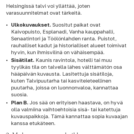
Helsingissä talvi voi yllättää, joten
varasuunnitelmat ovat tärkeitä.
Ulkokuvaukset.
Suositut paikat ovat
Kaivopuisto, Esplanadi, Vanha kauppahalli,
Senaatintori ja Töölönlahden ranta. Puistot,
rauhalliset kadut ja historialliset alueet toimivat
hyvin, kun ihmisvilinä on vähäisempää.
Sisätilat.
Kaunis ravintola, hotelli tai muu
tyylikäs tila on talvella lähes välttämätön osa
hääpäivän kuvausta. Lasitettuja sisätiloja,
kuten Talvipuutarha tai kasviteieteellinen
puutarha, joissa on luonnonvaloa, kannattaa
suosia.
Plan B.
Jos sää on erityisen haastava, on hyvä
olla valmiina vaihtoehtoisia sisä- tai katettuja
kuvauspaikkoja. Tämä kannattaa sopia kuvaajan
kanssa etukäteen.