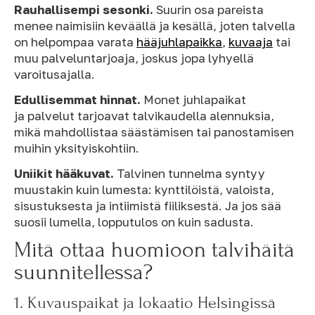
Rauhallisempi sesonki.
Suurin osa pareista
menee naimisiin keväällä ja kesällä, joten talvella
on helpompaa varata
hääjuhlapaikka
,
kuvaaja
tai
muu palveluntarjoaja, joskus jopa lyhyellä
varoitusajalla.
Edullisemmat hinnat.
Monet juhlapaikat
ja palvelut tarjoavat talvikaudella alennuksia,
mikä mahdollistaa säästämisen tai panostamisen
muihin yksityiskohtiin.
Uniikit hääkuvat.
Talvinen tunnelma syntyy
muustakin kuin lumesta: kynttilöistä, valoista,
sisustuksesta ja intiimistä fiiliksestä. Ja jos sää
suosii lumella, lopputulos on kuin sadusta.
Mitä ottaa huomioon talvihäitä
suunnitellessa?
1. Kuvauspaikat ja lokaatio Helsingissä