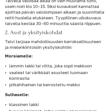
Talvella valoisaa aikaa on vain muutama tunti,
usein noin klo 10–15. Siksi kuvaukset kannattaa
ajoittaa päivän valoisimpaan aikaan ja suunnitella
reitti huolella etukäteen. Tyypillinen ulkokuvaus
talvella kestää 30–60 minuuttia säästä riippuen.
2. Asut ja yksityiskohdat
Talvi tarjoaa mahdollisuuden kerroksellisuuteen
ja mielenkiintoisiin yksityiskohtiin:
Morsiamelle:
lämmin takki tai viitta, joka sopii mekkoon
vaaleat tai värikkäät asusteet tuomaan
kontrastia
pitkähihainen tai kerrostettu mekko
Sulhaselle:
klassinen takki