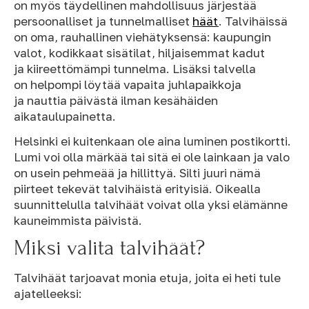
on myös täydellinen mahdollisuus järjestää
persoonalliset ja tunnelmalliset
häät
. Talvihäissä
on oma, rauhallinen viehätyksensä: kaupungin
valot, kodikkaat sisätilat, hiljaisemmat kadut
ja kiireettömämpi tunnelma. Lisäksi talvella
on helpompi löytää vapaita juhlapaikkoja
ja nauttia päivästä ilman kesähäiden
aikataulupainetta.
Helsinki ei kuitenkaan ole aina luminen postikortti.
Lumi voi olla märkää tai sitä ei ole lainkaan ja valo
on usein pehmeää ja hillittyä. Silti juuri nämä
piirteet tekevät talvihäistä erityisiä. Oikealla
suunnittelulla talvihäät voivat olla yksi elämänne
kauneimmista päivistä.
Miksi valita talvihäät?
Talvihäät tarjoavat monia etuja, joita ei heti tule
ajatelleeksi: