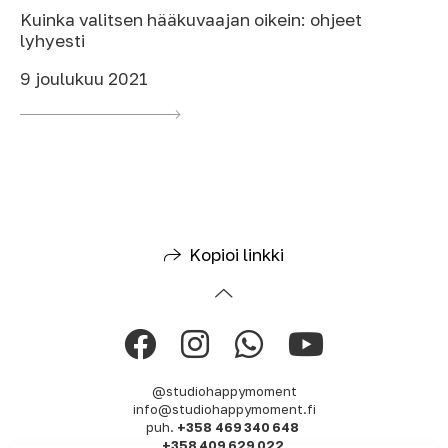
Kuinka valitsen hääkuvaajan oikein: ohjeet
lyhyesti
9 joulukuu 2021
Kopioi linkki
@studiohappymoment
info@studiohappymoment.fi
puh.
+358 469 340 648
+358 409 629 022