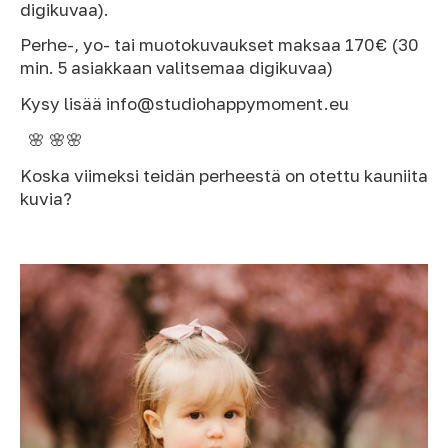
digikuvaa).
Perhe-, yo- tai muotokuvaukset maksaa 170€ (30
min. 5 asiakkaan valitsemaa digikuvaa)
Kysy lisää info@studiohappymoment.eu
🌸 🌸🌸
Koska viimeksi teidän perheestä on otettu kauniita
kuvia?