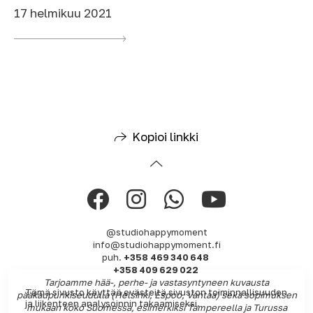
17 helmikuu 2021
Kopioi linkki
@studiohappymoment
info@studiohappymoment.fi
puh.
+358 469 340 648
+358 409 629 022
Tarjoamme hää-, perhe- ja vastasyntyneen kuvausta
Tämä sivusto käyttää evästeitä sivuston toiminnallisuuden
pääkaupunkiseudulla (Helsinki, Espoo, Vantaa) sekä sopimuksen
ja liikenteen analysoinnin takaamiseksi.
mukaan koko Suomessa, esimerkiksi Tampereella ja Turussa