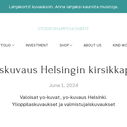
Lahjakortit kuvauksiin. Anna lahjaksi kauniita muistoja.
TFOLIO
INVESTMENT
SHOP
ABOUT US
KIND W
askuvaus Helsingin kirsikka
June 1, 2024
Valoisat yo-kuvat, yo-kuvaus Helsinki.
Ylioppilaskuvaukset ja valmistujaiskuvaukset