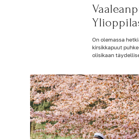
Vaaleanp
Ylioppil
On olemassa hetkiä,
kirsikkapuut puhk
olisikaan täydelli