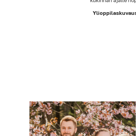
kukinnan ajalle no
Ylioppilaskuvau