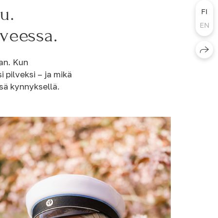
u.
FI
EN
tveessa.
aan. Kun
pilveksi – ja mikä
änsä kynnyksellä.