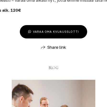
peasti – varaa oma aikasi nyt, jotta emme missaa tätä
s alk. 120€
VARAA OMA KVUAUSSLOTTI
Share link
BLOG