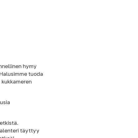
onnellinen hymy
s. Halusimme tuoda
n kukkameren
uusia
etkistä.
lenteri täyttyy