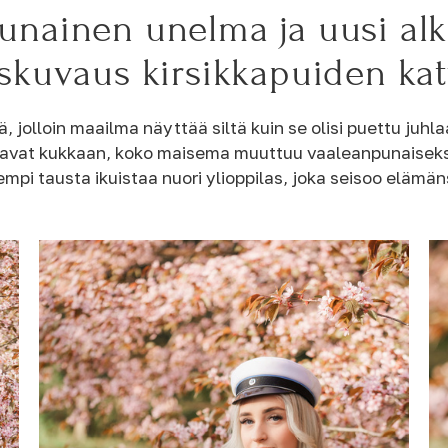
unainen unelma ja uusi alk
askuvaus kirsikkapuiden ka
 jolloin maailma näyttää siltä kuin se olisi puettu juhl
eavat kukkaan, koko maisema muuttuu vaaleanpunaiseksi 
sempi tausta ikuistaa nuori ylioppilas, joka seisoo eläm