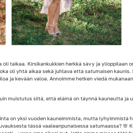
oli taikaa. Kirsikankukkien herkkä sävy ja ylioppilaan 
joka oli yhtä aikaa sekä juhlava että satumaisen kauni
 iloa ja kevään valoa. Annoimme hetken viedä mukanaa
in muistutus siitä, että elämä on täynnä kauneutta ja 
inta on yksi vuoden kauneimmista, mutta lyhyimmistä h
kuvauksesta tässä vaaleanpunaisessa satumaassa? 🌸 Ka