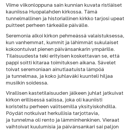
Viime viikonloppuna sain kunnian kuvata ristiäiset
kauniissa Huopalahden kirkossa. Tämä
tunnelmallinen ja historiallinen kirkko tarjosi upeat
puitteet perheen tärkeälle päivälle.
Seremonia alkoi kirkon pehmeässä valaistuksessa,
kun vanhemmat, kummit ja lähimmät sukulaiset
kokoontuivat pienen päivänsankarin ympärille.
Tilaisuudesta teki erityisen koskettavan se, että
pappi soitti kitaraa toimituksen aikana. Sävelet
toivat seremoniaan ainutlaatuista lämpöä
ja tunnelmaa, ja koko juhlaväki kuunteli hiljaa
musiikin soidessa.
Virallisen kastetilaisuuden jälkeen juhlat jatkuivat
kirkon erillisessä salissa, joka oli kauniisti
koristeltu perheen valitsemilla yksityiskohdilla.
Pöydät notkuivat herkullisia tarjottavia,
ja tunnelma oli rento ja lämminhenkinen. Vieraat
vaihtoivat kuulumisia ja päivänsankari sai paljon