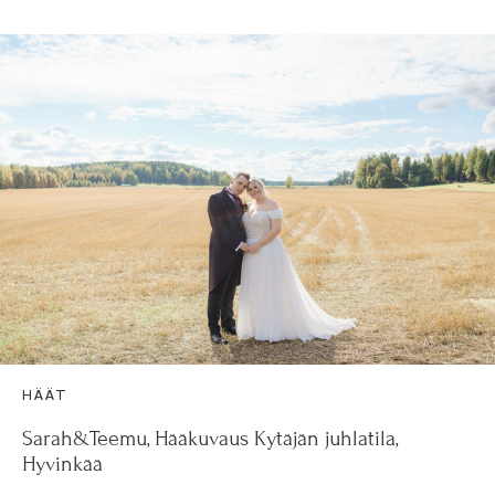
HÄÄT
Sarah&Teemu, Hääkuvaus Kytäjän juhlatila,
Hyvinkää