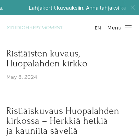
Lahjakortit kuvauksiin. Anna lahjaksi kauniita muistoja
Menu
EN
Ristiäisten kuvaus,
Huopalahden kirkko
May 8, 2024
Ristiäiskuvaus Huopalahden
kirkossa – Herkkiä hetkiä
ja kauniita säveliä