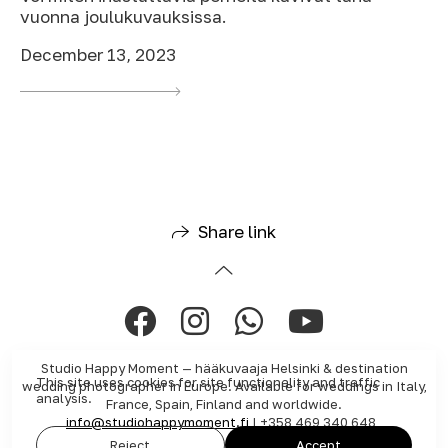
vuonna joulukuvauksissa.
December 13, 2023
Share link
Studio Happy Moment — hääkuvaaja Helsinki & destination
This site uses cookies for site functionality and traffic
wedding photographer in Europe. Available for weddings in Italy,
analysis.
France, Spain, Finland and worldwide.
info@studiohappymoment.fi
| +358 469 340 648
Reject
Accept