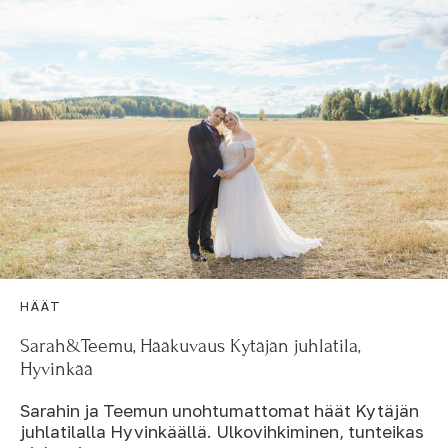
HÄÄT
Sarah&Teemu, Hääkuvaus Kytäjän juhlatila,
Hyvinkää
Sarahin ja Teemun unohtumattomat häät Kytäjän
juhlatilalla Hyvinkäällä. Ulkovihkiminen, tunteikas