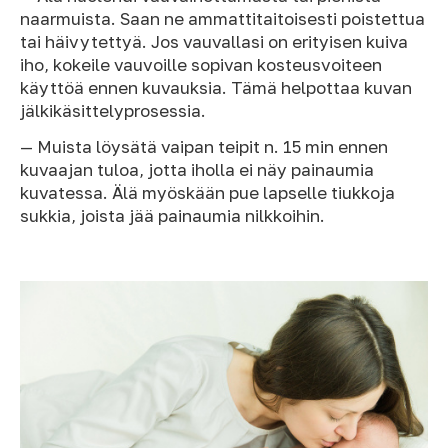
naarmuista. Saan ne ammattitaitoisesti poistettua
tai häivytettyä. Jos vauvallasi on erityisen kuiva
iho, kokeile vauvoille sopivan kosteusvoiteen
käyttöä ennen kuvauksia. Tämä helpottaa kuvan
jälkikäsittelyprosessia.
— Muista löysätä vaipan teipit n. 15 min ennen
kuvaajan tuloa, jotta iholla ei näy painaumia
kuvatessa. Älä myöskään pue lapselle tiukkoja
sukkia, joista jää painaumia nilkkoihin.