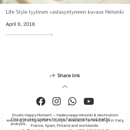
Life Style tyylinen vastasyntyneen kuvaus Helsinki
April 9, 2018
Share link
Studio Happy Moment — hääkuvaaja Helsinki & destination
This site uses cookies for site functionality and traffic
wedding photographer in Europe. Available for weddings in Italy,
analysis.
France, Spain, Finland and worldwide.