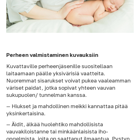
Perheen valmistaminen kuvauksiin
Kuvattaville perheenjäsenille suositellaan
laitaamaan päälle yksivärisiä vaatteita.
Nuoremmat sisarukset voivat pukea vaaleamman
väriset paidat, jotka sopivat yhteen vauvan
sukupuolen/ tunnelman kanssa.
— Hiukset ja mahdollinen meikki kannattaa pitää
yksinkertaisina.
— Äidit, älkää huolehtiko mahdollisista
vauvakiloistanne tai minkäänlaisista iho-
ongelmista, joita on saattanut ilmaantua. Pystyn