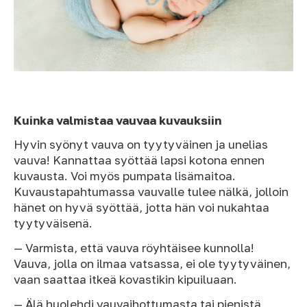
Kuinka valmistaa vauvaa kuvauksiin
Hyvin syönyt vauva on tyytyväinen ja unelias
vauva! Kannattaa syöttää lapsi kotona ennen
kuvausta. Voi myös pumpata lisämaitoa.
Kuvaustapahtumassa vauvalle tulee nälkä, jolloin
hänet on hyvä syöttää, jotta hän voi nukahtaa
tyytyväisenä.
— Varmista, että vauva röyhtäisee kunnolla!
Vauva, jolla on ilmaa vatsassa, ei ole tyytyväinen,
vaan saattaa itkeä kovastikin kipuiluaan.
— Älä huolehdi vauvaihottumasta tai pienistä