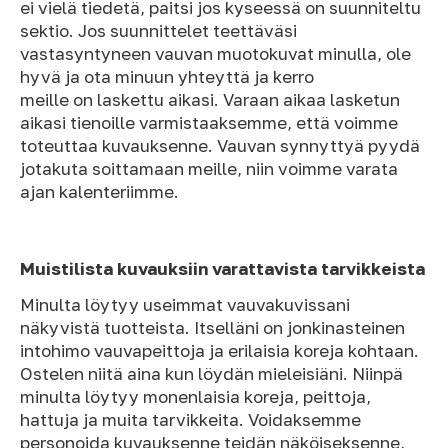
ei vielä tiedetä, paitsi jos kyseessä on suunniteltu
sektio. Jos suunnittelet teettäväsi
vastasyntyneen vauvan muotokuvat minulla, ole
hyvä ja ota minuun yhteyttä ja kerro
meille on laskettu aikasi. Varaan aikaa lasketun
aikasi tienoille varmistaaksemme, että voimme
toteuttaa kuvauksenne. Vauvan synnyttyä pyydä
jotakuta soittamaan meille, niin voimme varata
ajan kalenteriimme.
Muistilista kuvauksiin varattavista tarvikkeista
Minulta löytyy useimmat vauvakuvissani
näkyvistä tuotteista. Itselläni on jonkinasteinen
intohimo vauvapeittoja ja erilaisia koreja kohtaan.
Ostelen niitä aina kun löydän mieleisiäni. Niinpä
minulta löytyy monenlaisia koreja, peittoja,
hattuja ja muita tarvikkeita. Voidaksemme
personoida kuvauksenne teidän näköiseksenne,