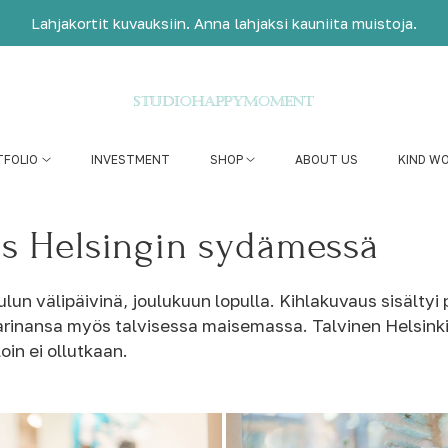
Lahjakortit kuvauksiin. Anna lahjaksi kauniita muistoja.
TFOLIO
INVESTMENT
SHOP
ABOUT US
KIND W
us Helsingin sydämessä
un välipäivinä, joulukuun lopulla. Kihlakuvaus sisältyi p
rinansa myös talvisessa maisemassa. Talvinen Helsinki t
loin ei ollutkaan.