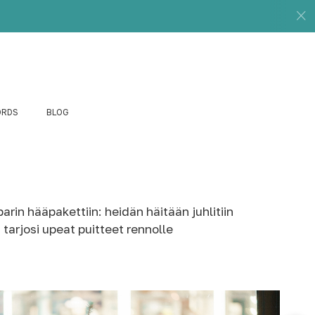
ORDS
BLOG
arin hääpakettiin: heidän häitään juhlitiin
arjosi upeat puitteet rennolle