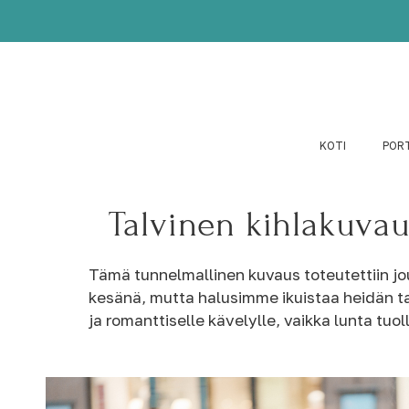
KOTI
POR
Talvinen kihlakuva
Tämä tunnelmallinen kuvaus toteutettiin joul
kesänä, mutta halusimme ikuistaa heidän ta
ja romanttiselle kävelylle, vaikka lunta tuol