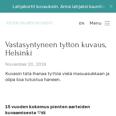
Lahjakortit kuvauksiin. Anna lahjaksi kauniita muistoja.
Menu
EN
Vastasyntyneen tyttön kuvaus,
Helsinki
November 20, 2018
Kuvasin tätä ihanaa tyttöä vielä masuasukkaan ja
olipa iloa tutustua häneen.
15 vuoden kokemus pienten aarteiden
kuvaamisesta
💛📸