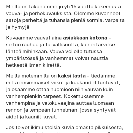
Meillä on takanamme jo yli 15 vuotta kokemusta
vauva- ja perhekuvauksista. Olemme kuvanneet
satoja perheitä ja tuhansia pieniä sormia, varpaita
ja hymyjä.
Kuvaamme vauvat aina
asiakkaan kotona
–
se tuo rauhaa ja turvallisuutta, kun ei tarvitse
lähteä mihinkään. Vauva voi olla tutussa
ympäristössä ja vanhemmat voivat nauttia
hetkestä ilman kiirettä.
Meillä molemmilla on
kaksi lasta
– tiedämme,
miltä ensimmäiset viikot ja kuukaudet tuntuvat,
ja osaamme ottaa huomioon niin vauvan kuin
vanhempienkin tarpeet. Kokemuksemme
vanhempina ja valokuvaajina auttaa luomaan
rennon ja lempeän tunnelman, jossa syntyvät
aidot ja kauniit kuvat.
Jos toivot ikimuistoisia kuvia omasta pikkuisesta,