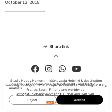
October 13, 2018
Share link
Studio Happy Moment — hääkuvaaja Helsinki & destination
This site uses cookies for site functionality and traffic
wedding photographer in Europe. Available for weddings in Italy,
analysis.
France, Spain, Finland and worldwide.
info@studiohappymoment.fi
| +358 469 340 648
Reject
Accept