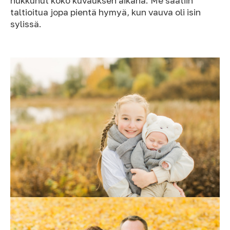
nukkunut koko kuvauksen aikana. Me saatiin
taltioitua jopa pientä hymyä, kun vauva oli isin
sylissä.