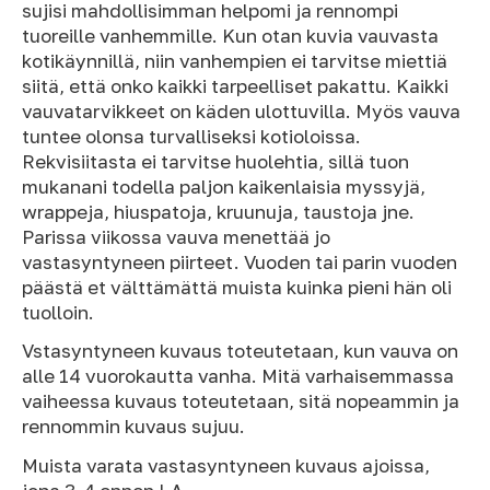
sujisi mahdollisimman helpomi ja rennompi
tuoreille vanhemmille. Kun otan kuvia vauvasta
kotikäynnillä, niin vanhempien ei tarvitse miettiä
siitä, että onko kaikki tarpeelliset pakattu. Kaikki
vauvatarvikkeet on käden ulottuvilla. Myös vauva
tuntee olonsa turvalliseksi kotioloissa.
Rekvisiitasta ei tarvitse huolehtia, sillä tuon
mukanani todella paljon kaikenlaisia myssyjä,
wrappeja, hiuspatoja, kruunuja, taustoja jne.
Parissa viikossa vauva menettää jo
vastasyntyneen piirteet. Vuoden tai parin vuoden
päästä et välttämättä muista kuinka pieni hän oli
tuolloin.
Vstasyntyneen kuvaus toteutetaan, kun vauva on
alle 14 vuorokautta vanha. Mitä varhaisemmassa
vaiheessa kuvaus toteutetaan, sitä nopeammin ja
rennommin kuvaus sujuu.
Muista varata vastasyntyneen kuvaus ajoissa,