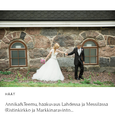
HÄÄT
Annika&Teemu, hääkuvaus Lahdessa ja Messilässä
(Ristinkirkko ja Markkinaravinto…