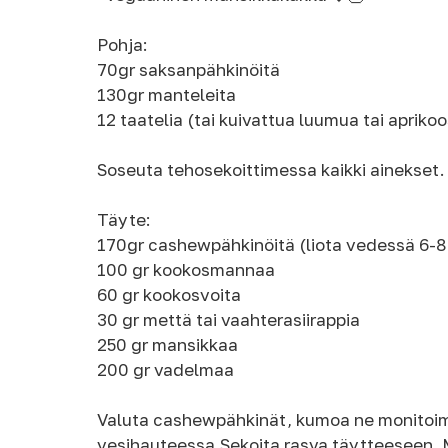
⠀
Pohja:
70gr saksanpähkinöitä
130gr manteleita
12 taatelia (tai kuivattua luumua tai aprikoo
⠀
Soseuta tehosekoittimessa kaikki ainekset. 
⠀
Täyte:
170gr cashewpähkinöitä (liota vedessä 6-8
100 gr kookosmannaa
60 gr kookosvoita
30 gr mettä tai vaahterasiirappia
250 gr mansikkaa
200 gr vadelmaa
⠀
Valuta cashewpähkinät, kumoa ne monitoimi
vesihauteessa.Sekoita rasva täytteeseen. 