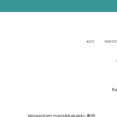
KOTI
PORTFO
Ra
Vegaaninen mansikkakakku 🍓🎂