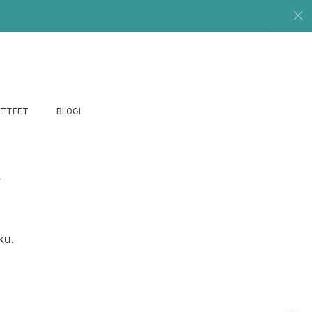
UTTEET
BLOGI
u
ku.