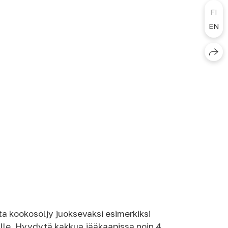
FI
EN
 kookosöljy juoksevaksi esimerkiksi
lle. Hyydytä kakkua jääkaapissa noin 4