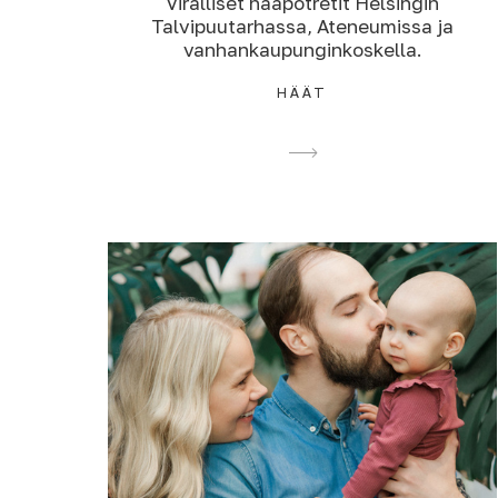
Viralliset hääpotretit Helsingin
Talvipuutarhassa, Ateneumissa ja
vanhankaupunginkoskella.
HÄÄT