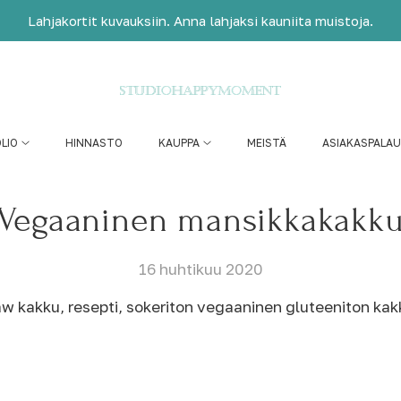
Lahjakortit kuvauksiin. Anna lahjaksi kauniita muistoja.
LIO
HINNASTO
KAUPPA
MEISTÄ
ASIAKASPALA
Vegaaninen mansikkakakk
16 huhtikuu 2020
w kakku, resepti, sokeriton vegaaninen gluteeniton kak