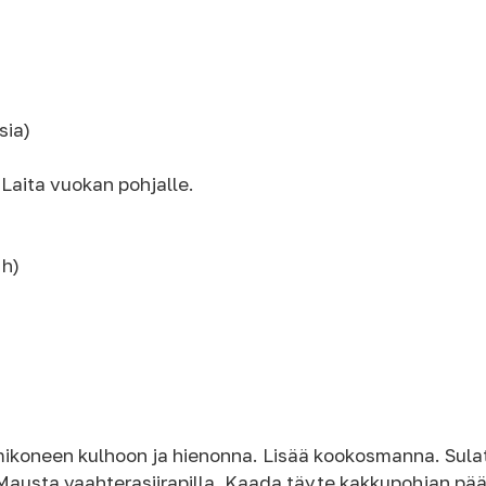
sia)
Laita vuokan pohjalle.
 h)
koneen kulhoon ja hienonna. Lisää kookosmanna. Sulata
Mausta vaahterasiirapilla. Kaada täyte kakkupohjan pää