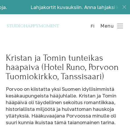
akortit kuvauksiin. Anna lahjaksi kauniita muistoja.
Menu
FI
Kristan ja Tomin tunteikas
hääpäivä (Hotel Runo, Porvoon
Tuomiokirkko, Tanssisaari)
Porvoo on kiistatta yksi Suomen idyllisimmistä
kesäkaupungeista hääjuhlalle. Kristan ja Tomin
hääpäivä oli täydellinen sekoitus romantiikkaa,
historiallista miljöötä ja hulvattoman hauskoja
yllätyksiä. Hääkuvaajana Porvoossa minulle oli
suuri kunnia ikuistaa tämä taianomainen tarina.