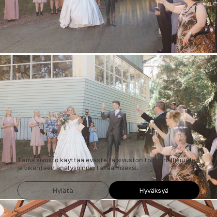
Tämä sivusto käyttää evästeitä sivuston toiminnallisuuden
ja liikenteen analysoinnin takaamiseksi.
Hylätä
Hyväksyä