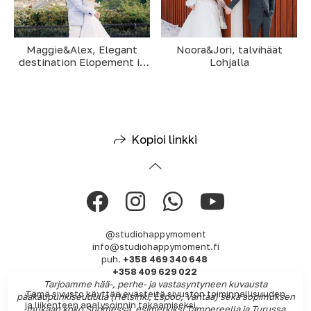
Maggie&Alex, Elegant
Noora&Jori, talvihäät
destination Elopement in
Lohjalla
Paris
Kopioi linkki
@studiohappymoment
info@studiohappymoment.fi
puh.
+358 469 340 648
+358 409 629 022
Tarjoamme hää-, perhe- ja vastasyntyneen kuvausta
Tämä sivusto käyttää evästeitä sivuston toiminnallisuuden
pääkaupunkiseudulla (Helsinki, Espoo, Vantaa) sekä sopimuksen
ja liikenteen analysoinnin takaamiseksi.
mukaan koko Suomessa, esimerkiksi Tampereella ja Turussa