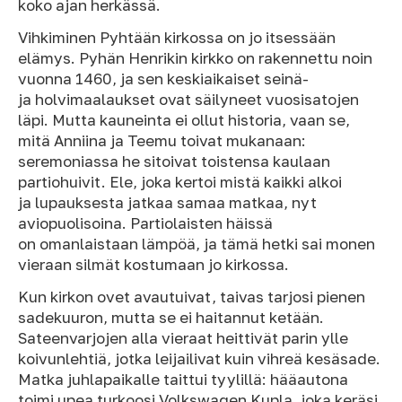
koko ajan herkässä.
Vihkiminen Pyhtään kirkossa on jo itsessään
elämys. Pyhän Henrikin kirkko on rakennettu noin
vuonna 1460, ja sen keskiaikaiset seinä-
ja holvimaalaukset ovat säilyneet vuosisatojen
läpi. Mutta kauneinta ei ollut historia, vaan se,
mitä Anniina ja Teemu toivat mukanaan:
seremoniassa he sitoivat toistensa kaulaan
partiohuivit. Ele, joka kertoi mistä kaikki alkoi
ja lupauksesta jatkaa samaa matkaa, nyt
aviopuolisoina. Partiolaisten häissä
on omanlaistaan lämpöä, ja tämä hetki sai monen
vieraan silmät kostumaan jo kirkossa.
Kun kirkon ovet avautuivat, taivas tarjosi pienen
sadekuuron, mutta se ei haitannut ketään.
Sateenvarjojen alla vieraat heittivät parin ylle
koivunlehtiä, jotka leijailivat kuin vihreä kesäsade.
Matka juhlapaikalle taittui tyylillä: hääautona
toimi upea turkoosi Volkswagen Kupla, joka keräsi