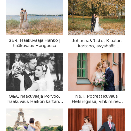
Majakkalaivalla
S&R, Hääkuvaaja Hanko |
Johanna&Risto, Kiaalan
hääkuvaus Hangossa
kartano, syyshäät
Porvoossa
N&T, Potrettikuvaus
O&A, hääkuvaaja Porvoo,
Helsingissä, vihkiminen
hääkuvaus Haikon kartano
Helsingin vanha kirkossa
ja Tanssisaari