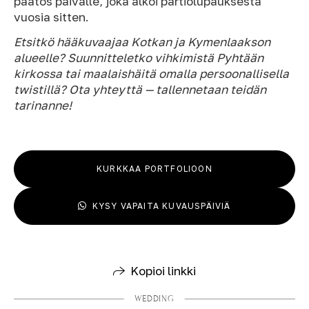
päätös päivälle, joka alkoi partiolupauksesta
vuosia sitten.
Etsitkö hääkuvaajaa Kotkan ja Kymenlaakson
alueelle? Suunnitteletko vihkimistä Pyhtään
kirkossa tai maalaishäitä omalla persoonallisella
twistillä? Ota yhteyttä — tallennetaan teidän
tarinanne!
KURKKAA PORTFOLIOON
KYSY VAPAITA KUVAUSPÄIVIÄ
Kopioi linkki
WEDDING