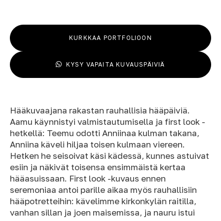
KURKKAA PORTFOLIOON
KYSY VAPAITA KUVAUSPÄIVIÄ
Hääkuvaajana rakastan rauhallisia hääpäiviä.
Aamu käynnistyi valmistautumisella ja first look -
hetkellä: Teemu odotti Anniinaa kulman takana,
Anniina käveli hiljaa toisen kulmaan viereen.
Hetken he seisoivat käsi kädessä, kunnes astuivat
esiin ja näkivät toisensa ensimmäistä kertaa
hääasuissaan. First look -kuvaus ennen
seremoniaa antoi parille aikaa myös rauhallisiin
hääpotretteihin: kävelimme kirkonkylän raitilla,
vanhan sillan ja joen maisemissa, ja nauru istui