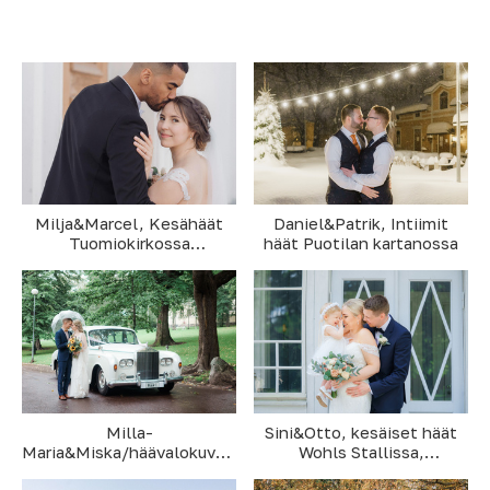
Daniel&Patrik, Intiimit
Milja&Marcel, Kesähäät
häät Puotilan kartanossa
Tuomiokirkossa
ja Suomenlinnan
Upseerikerhossa
Milla-
Sini&Otto, kesäiset häät
Maria&Miska/häävalokuvaus
Wohls Stallissa,
Relandersgrund
Kirkkonummella