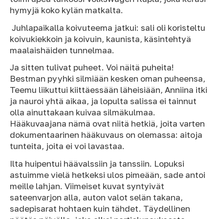
hymyjä koko kylän matkalta.
Juhlapaikalla koivuteema jatkui: sali oli koristeltu
koivukiekkoin ja koivuin, kaunista, käsintehtyä
maalaishäiden tunnelmaa.
Ja sitten tulivat puheet. Voi näitä puheita!
Bestman pyyhki silmiään kesken oman puheensa,
Teemu liikuttui kiittäessään läheisiään, Anniina itki
ja nauroi yhtä aikaa, ja lopulta salissa ei tainnut
olla ainuttakaan kuivaa silmäkulmaa.
Hääkuvaajana nämä ovat niitä hetkiä, joita varten
dokumentaarinen hääkuvaus on olemassa: aitoja
tunteita, joita ei voi lavastaa.
Ilta huipentui häävalssiin ja tanssiin. Lopuksi
astuimme vielä hetkeksi ulos pimeään, sade antoi
meille lahjan. Viimeiset kuvat syntyivät
sateenvarjon alla, auton valot selän takana,
sadepisarat hohtaen kuin tähdet. Täydellinen