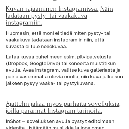
Kuvan rajaaminen Instagramissa.
Näin
ladataan pysty- tai vaakakuva
instagramiin.
Huomasin, että moni ei tiedä miten pysty- tai
vaakakuva ladataan instagramiin niin, että
kuvasta ei tule neliökuvaa.
Lataa kuvaa puhelimeen esim. pilvipalvelusta
(Dropbox, GoogleDrive) tai koneelta muistitikun
avulla. Avaa instagram, valitse kuva galleriasta ja
paina vasemmalla olevia nuolia, niin kuva julkaisun
jälkeen pysyy vaaka- tai pystykuvana.
Ajattelin jakaa myös parhaita sovelluksia,
joilla parannat Instagram tarinoita.
InShot — sovelluksen avulla pystyt editoimaan
videoita, lisäämään musiikkia ja jopa oman