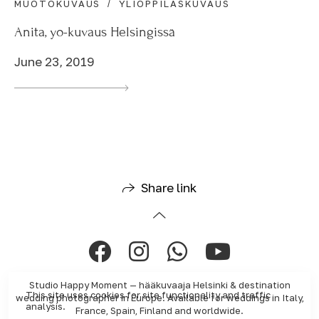
MUOTOKUVAUS
YLIOPPILASKUVAUS
Anita, yo-kuvaus Helsingissä
June 23, 2019
Share link
Studio Happy Moment — hääkuvaaja Helsinki & destination
This site uses cookies for site functionality and traffic
wedding photographer in Europe. Available for weddings in Italy,
analysis.
France, Spain, Finland and worldwide.