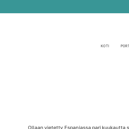
KOTI
POR
Ollaan vietetty Espanjassa pari kuukautta s