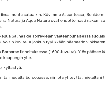
iinsä monta sataa km. Kävimme Alicantessa, Benidormi
erra Natura ja Aqua Natura ovat ehdottomasti näkemisen 
ä.
iis kellua Salinas de Torreviejan vaaleanpunaisessa suol
. Voisin kuvitella jonkun tyylikkään hääpaarin vihkisere
arbaran linnoituksessa (1600-luvulta). Ylös pääsee kä
o kaupungin ylle.
oi kyllästyä.
in tai muualla Euroopassa, niin ota yhteyttä, mielelläni 