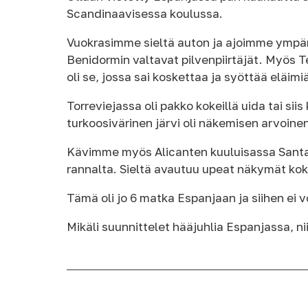
Scandinaavisessa koulussa.
Vuokrasimme sieltä auton ja ajoimme ympär
Benidormin valtavat pilvenpiirtäjät. Myös T
oli se, jossa sai koskettaa ja syöttää eläimi
Torreviejassa oli pakko kokeillä uida tai s
turkoosivärinen järvi oli näkemisen arvoinen
Kävimme myös Alicanten kuuluisassa Santa B
rannalta. Sieltä avautuu upeat näkymät kok
Tämä oli jo 6 matka Espanjaan ja siihen ei v
Mikäli suunnittelet hääjuhlia Espanjassa, ni