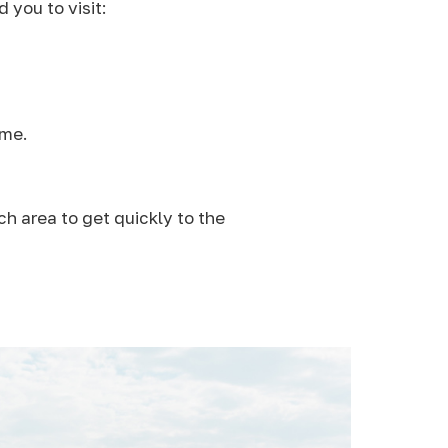
 you to visit:
ime.
ch area to get quickly to the