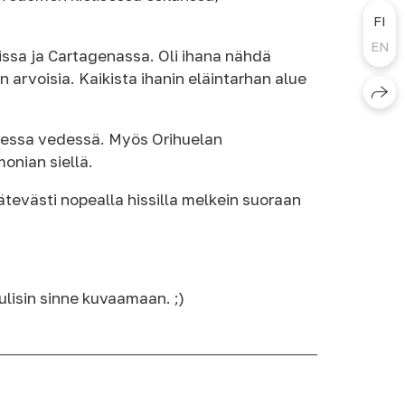
FI
EN
ssa ja Cartagenassa. Oli ihana nähdä
arvoisia. Kaikista ihanin eläintarhan alue
aisessa vedessä. Myös Orihuelan
monian siellä.
tevästi nopealla hissilla melkein suoraan
tulisin sinne kuvaamaan. ;)