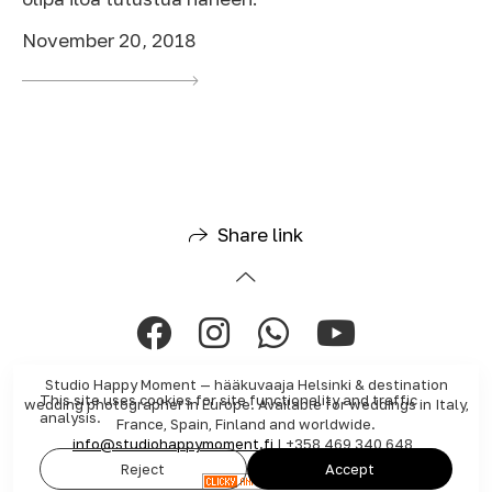
November 20, 2018
Share link
Studio Happy Moment — hääkuvaaja Helsinki & destination
This site uses cookies for site functionality and traffic
wedding photographer in Europe. Available for weddings in Italy,
analysis.
France, Spain, Finland and worldwide.
info@studiohappymoment.fi
| +358 469 340 648
Reject
Accept