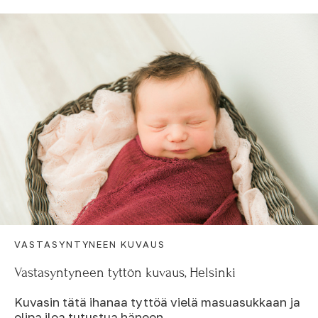
VASTASYNTYNEEN KUVAUS
Vastasyntyneen tyttön kuvaus, Helsinki
Kuvasin tätä ihanaa tyttöä vielä masuasukkaan ja
olipa iloa tutustua häneen.