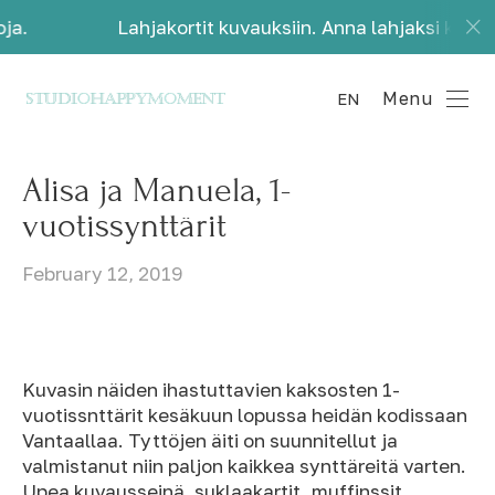
Lahjakortit kuvauksiin. Anna lahjaksi kauniita muist
Menu
EN
Alisa ja Manuela, 1-
vuotissynttärit
February 12, 2019
Kuvasin näiden ihastuttavien kaksosten 1-
vuotissnttärit kesäkuun lopussa heidän kodissaan
Vantaallaa. Tyttöjen äiti on suunnitellut ja
valmistanut niin paljon kaikkea synttäreitä varten.
Upea kuvausseinä, suklaakartit, muffinssit,