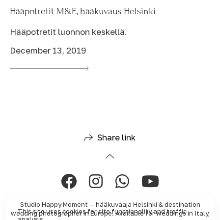
Hääpotretit M&E, hääkuvaus Helsinki
Hääpotretit luonnon keskellä.
December 13, 2019
Share link
Studio Happy Moment — hääkuvaaja Helsinki & destination
This site uses cookies for site functionality and traffic
wedding photographer in Europe. Available for weddings in Italy,
analysis.