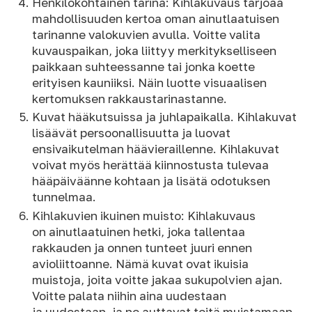
Henkilökohtainen tarina: Kihlakuvaus tarjoaa
mahdollisuuden kertoa oman ainutlaatuisen
tarinanne valokuvien avulla. Voitte valita
kuvauspaikan, joka liittyy merkitykselliseen
paikkaan suhteessanne tai jonka koette
erityisen kauniiksi. Näin luotte visuaalisen
kertomuksen rakkaustarinastanne.
Kuvat hääkutsuissa ja juhlapaikalla. Kihlakuvat
lisäävät persoonallisuutta ja luovat
ensivaikutelman häävieraillenne. Kihlakuvat
voivat myös herättää kiinnostusta tulevaa
hääpäiväänne kohtaan ja lisätä odotuksen
tunnelmaa.
Kihlakuvien ikuinen muisto: Kihlakuvaus
on ainutlaatuinen hetki, joka tallentaa
rakkauden ja onnen tunteet juuri ennen
avioliittoanne. Nämä kuvat ovat ikuisia
muistoja, joita voitte jakaa sukupolvien ajan.
Voitte palata niihin aina uudestaan
ja uudestaan, ja ne auttavat teitä muistamaan