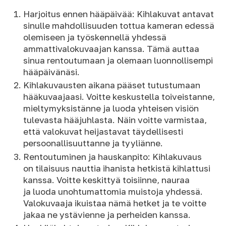
Harjoitus ennen hääpäivää: Kihlakuvat antavat
sinulle mahdollisuuden tottua kameran edessä
olemiseen ja työskennellä yhdessä
ammattivalokuvaajan kanssa. Tämä auttaa
sinua rentoutumaan ja olemaan luonnollisempi
hääpäivänäsi.
Kihlakuvausten aikana pääset tutustumaan
hääkuvaajaasi. Voitte keskustella toiveistanne,
mieltymyksistänne ja luoda yhteisen visiön
tulevasta hääjuhlasta. Näin voitte varmistaa,
että valokuvat heijastavat täydellisesti
persoonallisuuttanne ja tyyliänne.
Rentoutuminen ja hauskanpito: Kihlakuvaus
on tilaisuus nauttia ihanista hetkistä kihlattusi
kanssa. Voitte keskittyä toisiinne, nauraa
ja luoda unohtumattomia muistoja yhdessä.
Valokuvaaja ikuistaa nämä hetket ja te voitte
jakaa ne ystävienne ja perheiden kanssa.