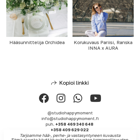
Hääsunnittelija Orchidea
Korukuvaus Pariisi, Ranska
INNA x AURA
Kopioi linkki
@studiohappymoment
info@studiohappymoment.fi
puh.
+358 469 340 648
+358 409 629 022
Tarjoamme hää-, perhe- ja vastasyntyneen kuvausta
Tämä sivusto käyttää evästeitä sivuston toiminnallisuuden