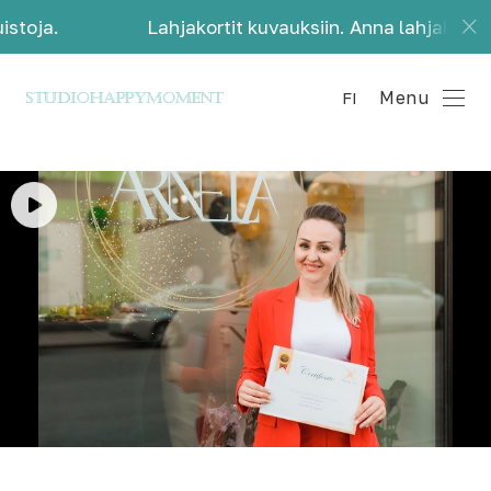
stoja.
Lahjakortit kuvauksiin. Anna lahjaksi kau
Menu
FI