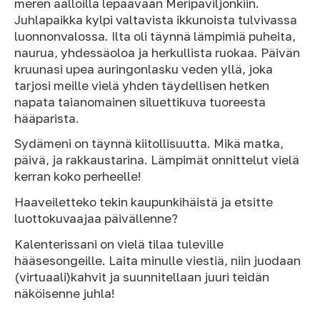
meren aalloilla lepäävään Meripaviljonkiin.
Juhlapaikka kylpi valtavista ikkunoista tulvivassa
luonnonvalossa. Ilta oli täynnä lämpimiä puheita,
naurua, yhdessäoloa ja herkullista ruokaa. Päivän
kruunasi upea auringonlasku veden yllä, joka
tarjosi meille vielä yhden täydellisen hetken
napata taianomainen siluettikuva tuoreesta
hääparista.
Sydämeni on täynnä kiitollisuutta. Mikä matka,
päivä, ja rakkaustarina. Lämpimät onnittelut vielä
kerran koko perheelle!
Haaveiletteko tekin kaupunkihäistä ja etsitte
luottokuvaajaa päivällenne?
Kalenterissani on vielä tilaa tuleville
hääsesongeille. Laita minulle viestiä, niin juodaan
(virtuaali)kahvit ja suunnitellaan juuri teidän
näköisenne juhla!