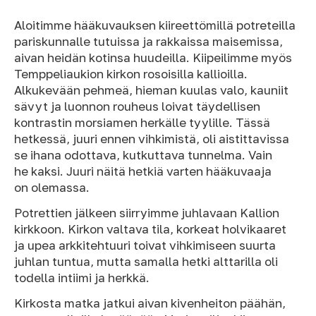
Aloitimme hääkuvauksen kiireettömillä potreteilla
pariskunnalle tutuissa ja rakkaissa maisemissa,
aivan heidän kotinsa huudeilla. Kiipeilimme myös
Temppeliaukion kirkon rosoisilla kallioilla.
Alkukevään pehmeä, hieman kuulas valo, kauniit
sävyt ja luonnon rouheus loivat täydellisen
kontrastin morsiamen herkälle tyylille. Tässä
hetkessä, juuri ennen vihkimistä, oli aistittavissa
se ihana odottava, kutkuttava tunnelma. Vain
he kaksi. Juuri näitä hetkiä varten hääkuvaaja
on olemassa.
Potrettien jälkeen siirryimme juhlavaan Kallion
kirkkoon. Kirkon valtava tila, korkeat holvikaaret
ja upea arkkitehtuuri toivat vihkimiseen suurta
juhlan tuntua, mutta samalla hetki alttarilla oli
todella intiimi ja herkkä.
Kirkosta matka jatkui aivan kivenheiton päähän,