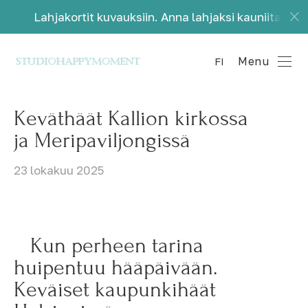
tit kuvauksiin. Anna lahjaksi kauniita muistoja.
Menu
FI
Keväthäät Kallion kirkossa
ja Meripaviljongissä
23 lokakuu 2025
Kun perheen tarina
huipentuu hääpäivään.
Keväiset kaupunkihäät