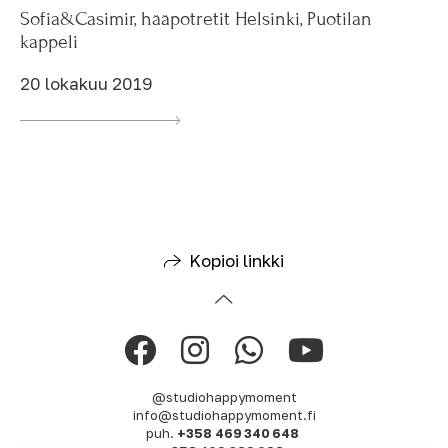
Sofia&Casimir, hääpotretit Helsinki, Puotilan
kappeli
20 lokakuu 2019
Kopioi linkki
@studiohappymoment
info@studiohappymoment.fi
puh.
+358 469 340 648