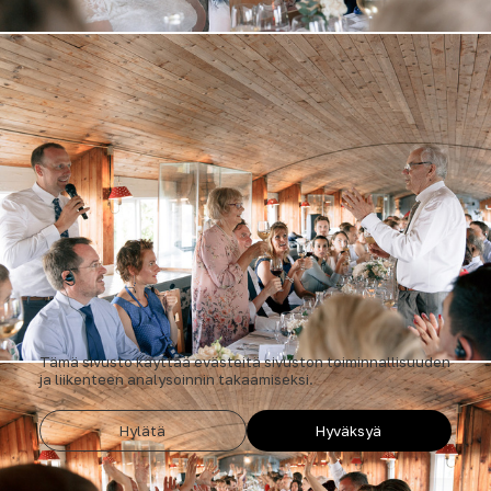
Tämä sivusto käyttää evästeitä sivuston toiminnallisuuden
ja liikenteen analysoinnin takaamiseksi.
Hylätä
Hyväksyä