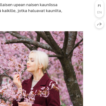
ällaisen upean naisen kauniissa
FI
kaikille, jotka haluavat kauniita,
EN