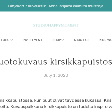
Lahjakortit kuvauksiin. Anna lahjaksi kauniita muistoja.
TFOLIO
INVESTMENT
SHOP
ABOUT US
KIND W
otokuvaus kirsikkapuisto
July 1, 2020
kirsikkapuistossa, kun puut olivat täydessä kukassa. Kir
eitä. Kuvauspaikkana kirsikkapuisto on todella inspiroiv