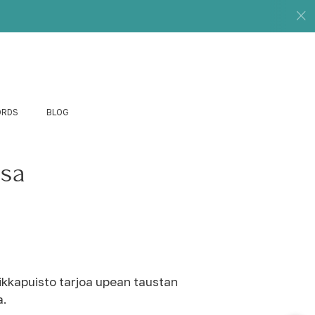
ORDS
BLOG
ssa
sikkapuisto tarjoa upean taustan
a.