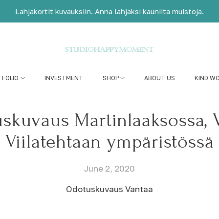
Lahjakortit kuvauksiin. Anna lahjaksi kauniita muistoja.
TFOLIO
INVESTMENT
SHOP
ABOUT US
KIND W
skuvaus Martinlaaksossa,
Viilatehtaan ympäristössä
June 2, 2020
Odotuskuvaus Vantaa