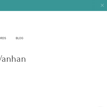
ORDS
BLOG
 Vanhan