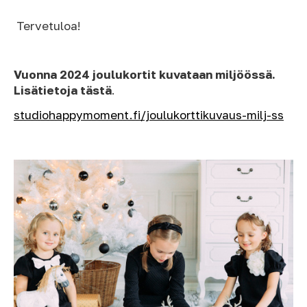
Tervetuloa!
Vuonna 2024 joulukortit
kuvataan
miljöössä.
Lisätietoja
tästä
.
studiohappymoment.fi/joulukorttikuvaus-milj-ss