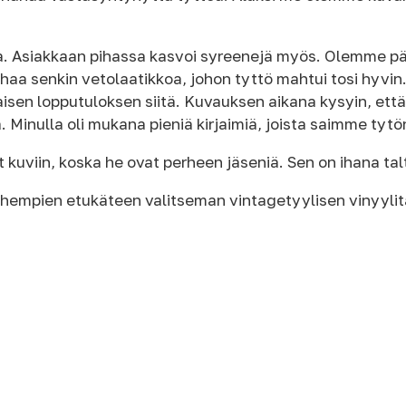
a. Asiakkaan pihassa kasvoi syreenejä myös. Olemme pä
aa senkin vetolaatikkoa, johon tyttö mahtui tosi hyvin
laisen lopputuloksen siitä. Kuvauksen aikana kysyin, et
. Minulla oli mukana pieniä kirjaimiä, joista saimme tytö
kuviin, koska he ovat perheen jäseniä. Sen on ihana talt
hempien etukäteen valitseman vintagetyylisen vinyylit