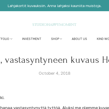
Lahjakortit kuvauksiin. Anna lahjaksi kauniita muistoja.
TFOLIO
INVESTMENT
SHOP
ABOUT US
KIND W
a, vastasyntyneen kuvaus H
October 4, 2018
ki.
anaa vastasyntynyttä tyttöä. Aluksi me olemme kuvanneet