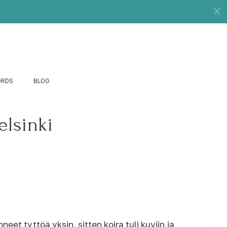
ORDS
BLOG
elsinki
 tyttöä yksin, sitten koira tuli kuviin ja