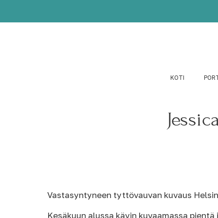
KOTI
POR
Jessic
Vastasyntyneen tyttövauvan kuvaus Helsin
Kesäkuun alussa kävin kuvaamassa pientä ih