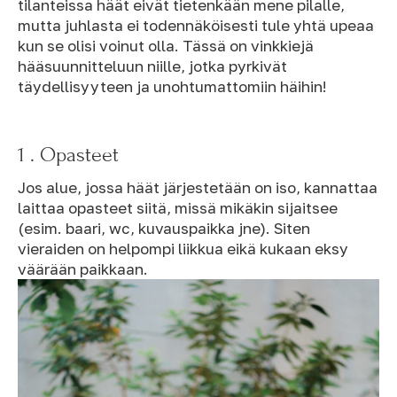
tilanteissa häät eivät tietenkään mene pilalle,
mutta juhlasta ei todennäköisesti tule yhtä upeaa
kun se olisi voinut olla. Tässä on vinkkiejä
hääsuunnitteluun niille, jotka pyrkivät
täydellisyyteen ja unohtumattomiin häihin!
1 . Opasteet
Jos alue, jossa häät järjestetään on iso, kannattaa
laittaa opasteet siitä, missä mikäkin sijaitsee
(esim. baari, wc, kuvauspaikka jne). Siten
vieraiden on helpompi liikkua eikä kukaan eksy
väärään paikkaan.