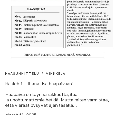
HÄÄSUNNITTELU
VINKKEJÄ
Häälehti – Ihana lisä hääpäivään!
Hääpäivä on täynnä rakkautta, iloa
ja unohtumattomia hetkiä. Mutta miten varmistaa,
että vieraat pysyvät ajan tasalla...
March 11, 2025