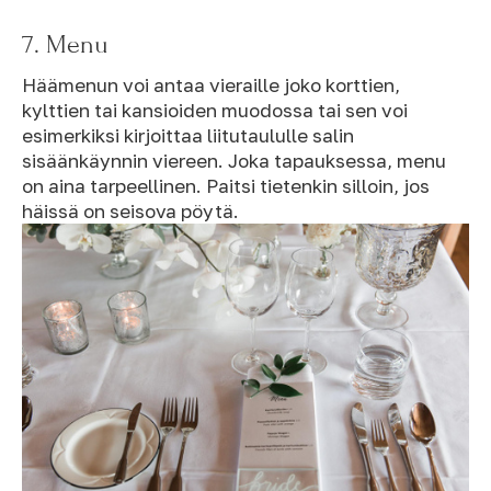
7. Menu
Häämenun voi antaa vieraille joko korttien,
kylttien tai kansioiden muodossa tai sen voi
esimerkiksi kirjoittaa liitutaululle salin
sisäänkäynnin viereen. Joka tapauksessa, menu
on aina tarpeellinen. Paitsi tietenkin silloin, jos
häissä on seisova pöytä.