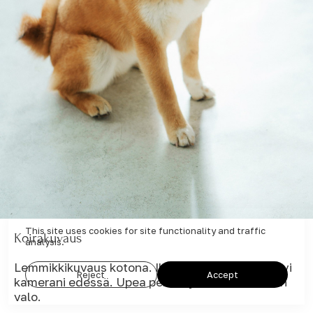
This site uses cookies for site functionality and traffic
Koirakuvaus
analysis.
Lemmikkikuvaus kotona. Ihastuttava siba inu kävi
Reject
Accept
kamerani edessä. Upea penttu ja kaunis luonnon
valo.