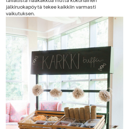
tavallista hääkakkua mutta kokonainen
jälkiruokapöytä tekee kaikkiin varmasti
vaikutuksen.