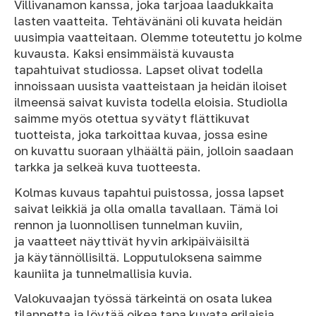
Villivanamon kanssa, joka tarjoaa laadukkaita
lasten vaatteita. Tehtävänäni oli kuvata heidän
uusimpia vaatteitaan. Olemme toteutettu jo kolme
kuvausta. Kaksi ensimmäistä kuvausta
tapahtuivat studiossa. Lapset olivat todella
innoissaan uusista vaatteistaan ja heidän iloiset
ilmeensä saivat kuvista todella eloisia. Studiolla
saimme myös otettua syvätyt flättikuvat
tuotteista, joka tarkoittaa kuvaa, jossa esine
on kuvattu suoraan ylhäältä päin, jolloin saadaan
tarkka ja selkeä kuva tuotteesta.
Kolmas kuvaus tapahtui puistossa, jossa lapset
saivat leikkiä ja olla omalla tavallaan. Tämä loi
rennon ja luonnollisen tunnelman kuviin,
ja vaatteet näyttivät hyvin arkipäiväisiltä
ja käytännöllisiltä. Lopputuloksena saimme
kauniita ja tunnelmallisia kuvia.
Valokuvaajan työssä tärkeintä on osata lukea
tilannetta ja löytää oikea tapa kuvata erilaisia