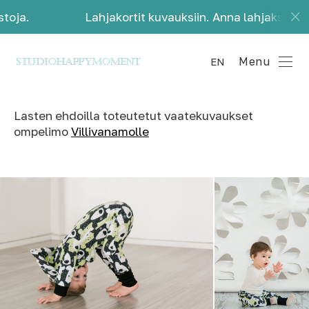
a.
Lahjakortit kuvauksiin. Anna lahjaksi kauniit
Menu
EN
Lasten ehdoilla toteutetut vaatekuvaukset
ompelimo
Villivanamolle