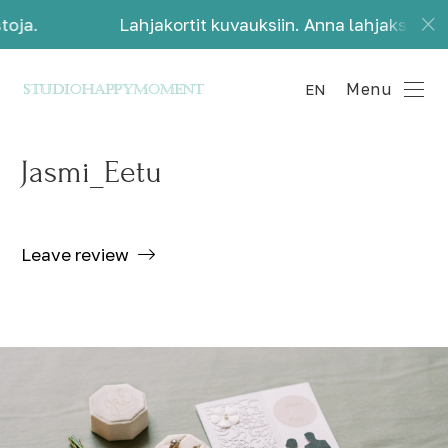
Lahjakortit kuvauksiin. Anna lahjaksi kauniita mu
Menu
EN
Jasmi_Eetu
Leave review